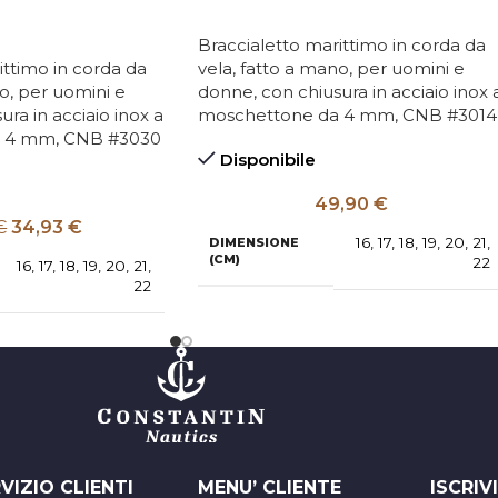
Braccialetto marittimo in corda da
ittimo in corda da
vela, fatto a mano, per uomini e
o, per uomini e
donne, con chiusura in acciaio inox 
ra in acciaio inox a
moschettone da 4 mm, CNB #3014
 4 mm, CNB #3030
Disponibile
49,90
€
€
34,93
€
16
,
17
,
18
,
19
,
20
,
21
,
DIMENSIONE
(CM)
22
16
,
17
,
18
,
19
,
20
,
21
,
22
VIZIO CLIENTI
MENU’ CLIENTE
ISCRIV