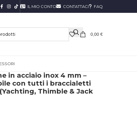
IL MIO CONTO
CONTATTACI
FAQ
0,00
€
ESSORI
e in acciaio inox 4 mm –
le con tutti i braccialetti
(Yachting, Thimble & Jack