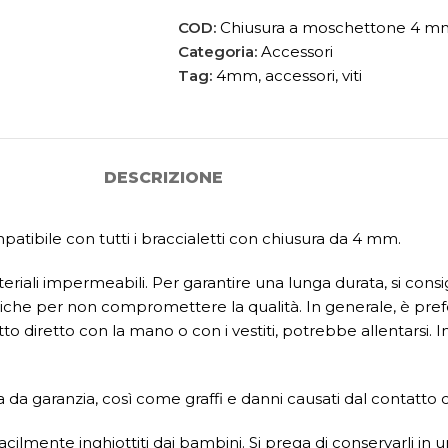
COD:
Chiusura a moschettone 4 m
Categoria:
Accessori
Tag:
4mm
,
accessori
,
viti
DESCRIZIONE
atibile con tutti i braccialetti con chiusura da 4 mm.
riali impermeabili. Per garantire una lunga durata, si consi
iche per non compromettere la qualità. In generale, è prefer
 diretto con la mano o con i vestiti, potrebbe allentarsi. In 
da garanzia, così come graffi e danni causati dal contatto co
ilmente inghiottiti dai bambini. Si prega di conservarli in u