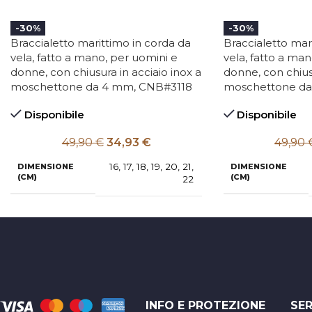
-30%
-30%
Braccialetto marittimo in corda da
Braccialetto mar
vela, fatto a mano, per uomini e
vela, fatto a man
donne, con chiusura in acciaio inox a
donne, con chiusu
moschettone da 4 mm, CNB#3118
moschettone da
Disponibile
Disponibile
49,90
€
34,93
€
49,90
16
,
17
,
18
,
19
,
20
,
21
,
DIMENSIONE
DIMENSIONE
(CM)
(CM)
22
INFO E PROTEZIONE
SER