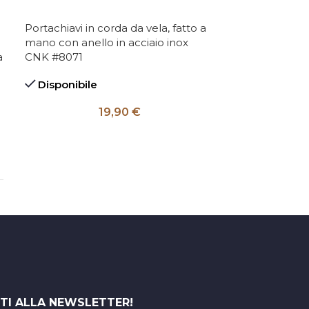
Portachiavi in corda da vela, fatto a
Braccialetto m
mano con anello in acciaio inox
vela, fatto a 
a
CNK #8071
donne, con chi
moschettone
Disponibile
Disponibile
19,90
€
DIMENSIONE
(CM)
ITI ALLA NEWSLETTER!