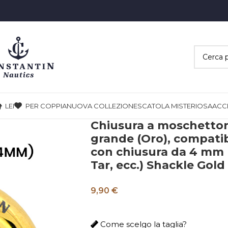
LEI
PER COPPIA
NUOVA COLLEZIONE
SCATOLA MISTERIOSA
ACC
Chiusura a moschetton
grande (Oro), compatibi
con chiusura da 4 mm 
Tar, ecc.) Shackle Gold
9,90
€
Come scelgo la taglia?