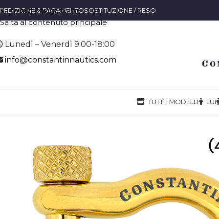
Salta alla navigazione
PEDIZIONE & PAGAMENTO
SOSTITUZIONE / RESO
Salta al contenuto principale
Lunedì – Venerdì 9:00-18:00
info@constantinnautics.com
TUTTI I MODELLI
LUI