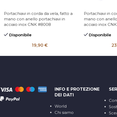
Portachiavi in corda da vela, fatto a
Portachiavi in co
mano con anello portachiavi in
mano con anello 
acciaio inox CNK #8008
acciaio inox CNK
Disponibile
Disponibile
19,90
€
23
INFO E PROTEZIONE
SER
DEI DATI
Com
World
Sost
Chi siamo
Sceg