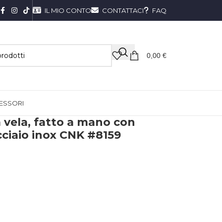
IL MIO CONTO
CONTATTACI
FAQ
0,00
€
ESSORI
a vela, fatto a mano con
cciaio inox CNK #8159