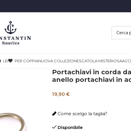
LEI
PER COPPIA
NUOVA COLLEZIONE
SCATOLA MISTERIOSA
ACC
Portachiavi in corda d
anello portachiavi in a
19,90
€
Come scelgo la taglia?
Disponibile