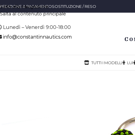
Salta alla navigazione
PEDIZIONE & PAGAMENTO
SOSTITUZIONE / RESO
Salta al contenuto principale
Lunedì – Venerdì 9:00-18:00
info@constantinnautics.com
TUTTI I MODELLI
LUI