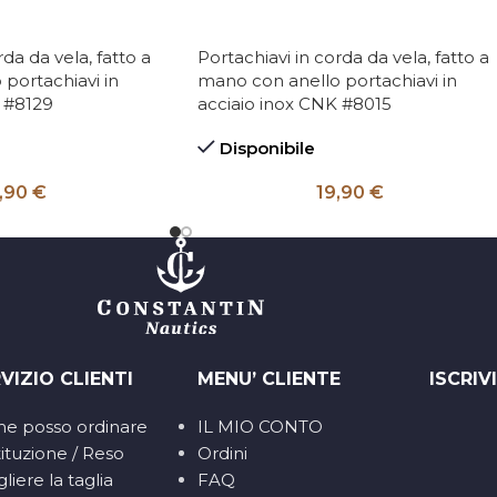
rda da vela, fatto a
Portachiavi in corda da vela, fatto a
portachiavi in
mano con anello portachiavi in
 #8129
acciaio inox CNK #8015
Disponibile
,90
€
19,90
€
VIZIO CLIENTI
MENU’ CLIENTE
ISCRIV
e posso ordinare
IL MIO CONTO
ituzione / Reso
Ordini
liere la taglia
FAQ