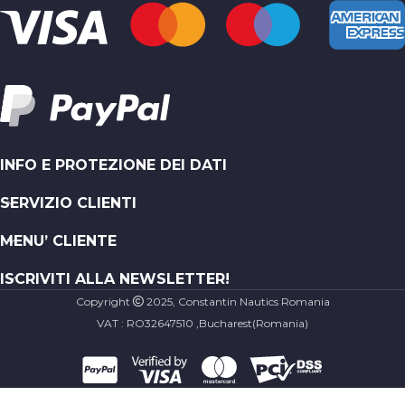
INFO E PROTEZIONE DEI DATI
SERVIZIO CLIENTI
MENU’ CLIENTE
ISCRIVITI ALLA NEWSLETTER!
Copyright
2025, Constantin Nautics Romania
* Aggiungi s
VAT : RO32647510 ,Bucharest(Romania)
Si (
1,90
€
)
No
Portachiavi
in corda da