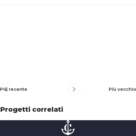
Più recente
Più vecchio
Progetti correlati
A lacus bibendum pulvinar
Furniture