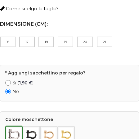
Come scelgo la taglia?
DIMENSIONE (CM)
16
17
18
19
20
21
* Aggiungi sacchettino per regalo?
Si (
1,90
€
)
No
Colore moschettone