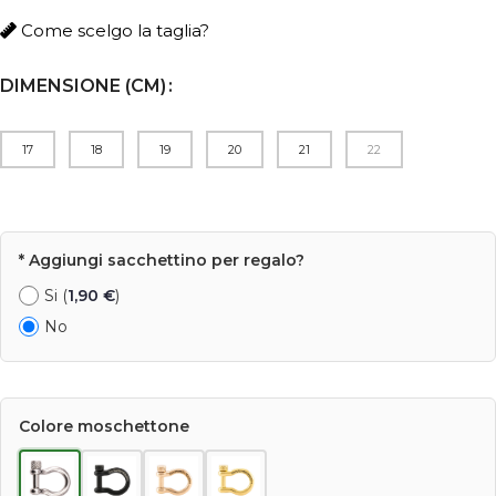
Come scelgo la taglia?
DIMENSIONE (CM)
17
18
19
20
21
22
* Aggiungi sacchettino per regalo?
Si (
1,90
€
)
No
Colore moschettone