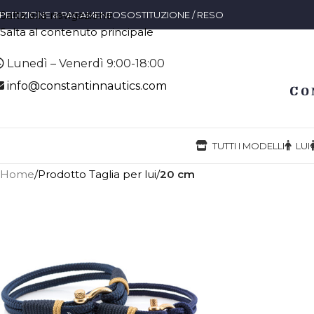
Salta alla navigazione
PEDIZIONE & PAGAMENTO
SOSTITUZIONE / RESO
Salta al contenuto principale
Lunedì – Venerdì 9:00-18:00
info@constantinnautics.com
TUTTI I MODELLI
LUI
Home
/
Prodotto Taglia per lui
/
20 cm