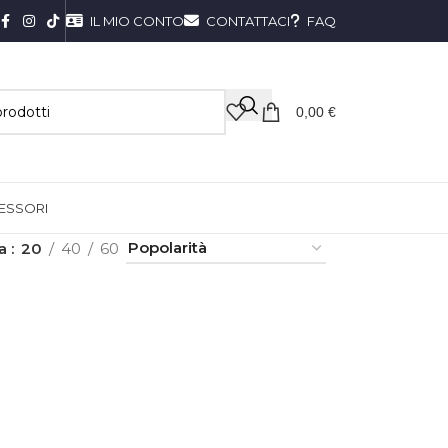
IL MIO CONTO
CONTATTACI
FAQ
0,00
€
ESSORI
ra
20
40
60