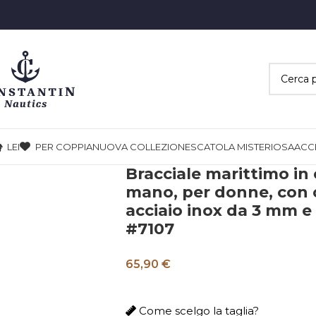
LEI
PER COPPIA
NUOVA COLLEZIONE
SCATOLA MISTERIOSA
ACC
Bracciale marittimo in 
mano, per donne, con 
acciaio inox da 3 mm e
#7107
65,90 €
Come scelgo la taglia?