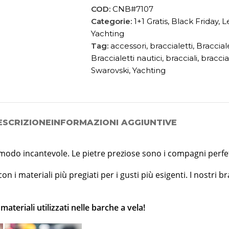
COD:
CNB#7107
Categorie:
1+1 Gratis
,
Black Friday
,
L
Yachting
Tag:
accessori
,
braccialetti
,
Braccial
Braccialetti nautici
,
bracciali
,
braccial
Swarovski
,
Yachting
ESCRIZIONE
INFORMAZIONI AGGIUNTIVE
 in modo incantevole. Le pietre preziose sono i compagni perfe
n i materiali più pregiati per i gusti più esigenti. I nostri b
teriali utilizzati nelle barche a vela!