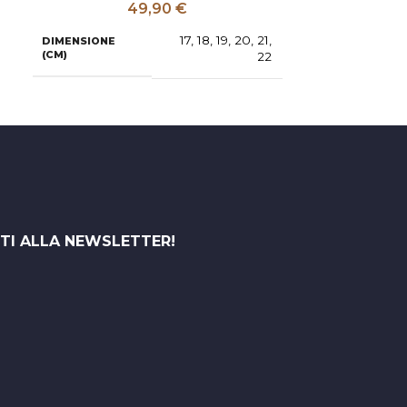
49,90
€
17
,
18
,
19
,
20
,
21
,
DIMENSIONE
DIMENSIONE
(CM)
(CM)
22
ITI ALLA NEWSLETTER!