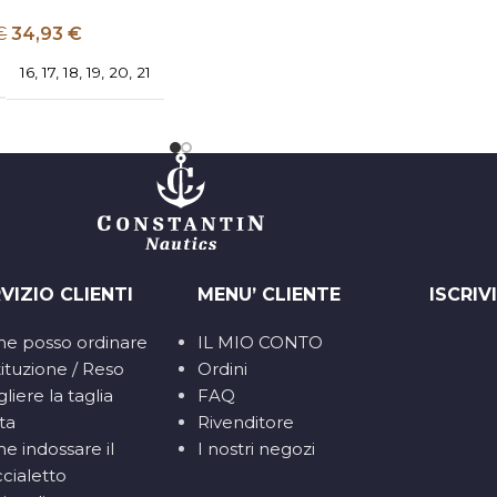
€
34,93
€
16
,
17
,
18
,
19
,
20
,
21
VIZIO CLIENTI
MENU’ CLIENTE
ISCRIV
e posso ordinare
IL MIO CONTO
ituzione / Reso
Ordini
liere la taglia
FAQ
ta
Rivenditore
e indossare il
I nostri negozi
cialetto