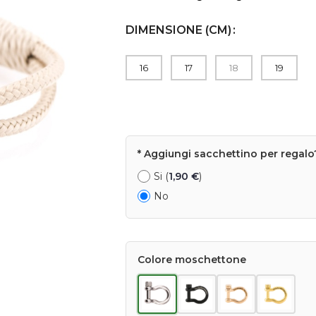
DIMENSIONE (CM)
16
17
18
19
* Aggiungi sacchettino per regalo
Si (
1,90
€
)
No
Colore moschettone