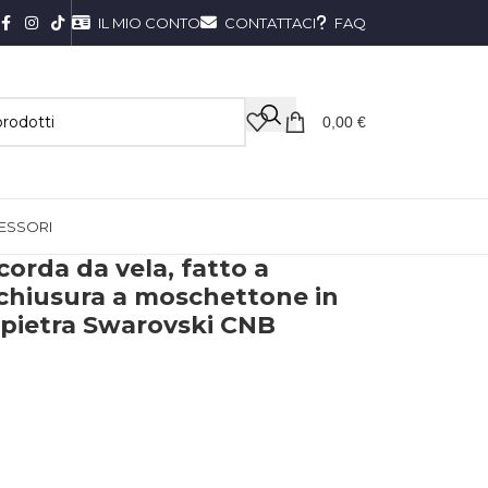
IL MIO CONTO
CONTATTACI
FAQ
0,00
€
ESSORI
corda da vela, fatto a
chiusura a moschettone in
 pietra Swarovski CNB