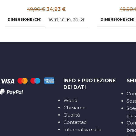
49,90
€
34,93
€
49,90
DIMENSIONE (CM)
16
,
17
,
18
,
19
,
20
,
21
DIMENSIONE (CM)
INFO E PROTEZIONE
SER
DEI DATI
Com
World
Sost
Chi siamo
Sceg
Qualità
gius
Contattaci
Com
Informativa sulla
brac