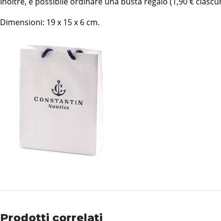
Inoltre, è possibile ordinare una busta regalo (1,90 € ciascu
Dimensioni: 19 x 15 x 6 cm.
Prodotti correlati