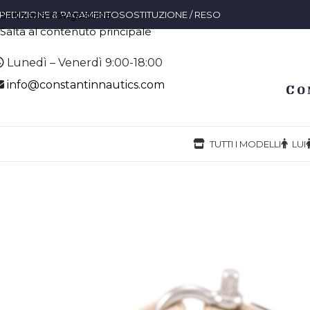
Salta alla navigazione
PEDIZIONE & PAGAMENTO
SOSTITUZIONE / RESO
Salta al contenuto principale
Lunedì – Venerdì 9:00-18:00
info@constantinnautics.com
TUTTI I MODELLI
LUI