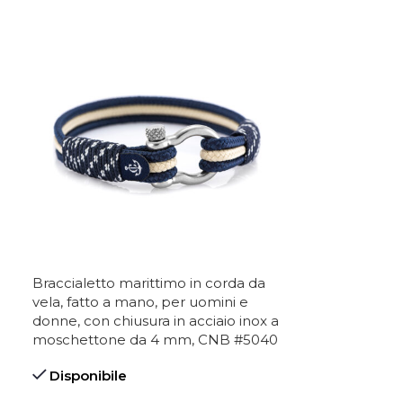
Braccialetto marittimo in corda da
Braccialetto m
vela, fatto a mano, per uomini e
vela, fatto a 
donne, con chiusura in acciaio inox a
donne, con chi
moschettone da 4 mm, CNB #5040
moschettone
Disponibile
Disponibile