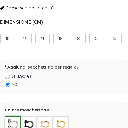
Come scelgo la taglia?
DIMENSIONE (CM)
16
17
18
19
20
21
22
* Aggiungi sacchettino per regalo?
Si (
1,90
€
)
No
Colore moschettone