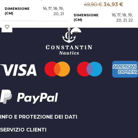
49,90
€
34,93
€
16
,
17
,
18
,
19
,
DIMENSIONE
(CM)
20
,
21
16
,
17
,
18
,
19
,
DIMENSIONE
(CM)
20
,
21
,
22
INFO E PROTEZIONE DEI DATI
SERVIZIO CLIENTI