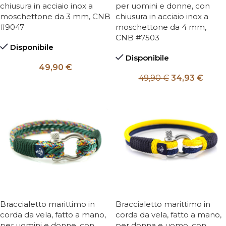
chiusura in acciaio inox a
per uomini e donne, con
moschettone da 3 mm, CNB
chiusura in acciaio inox a
#9047
moschettone da 4 mm,
CNB #7503
Disponibile
Disponibile
49,90
€
49,90
€
34,93
€
Braccialetto marittimo in
Braccialetto marittimo in
corda da vela, fatto a mano,
corda da vela, fatto a mano,
per uomini e donne, con
per donna e uomo, con