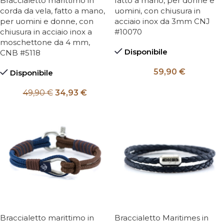
Braccialetto marittimo in
fatto a mano, per donne e
corda da vela, fatto a mano,
uomini, con chiusura in
per uomini e donne, con
acciaio inox da 3mm CNJ
chiusura in acciaio inox a
#10070
moschettone da 4 mm,
Disponibile
CNB #5118
59,90
€
Disponibile
49,90
€
34,93
€
Braccialetto marittimo in
Braccialetto Maritimes in