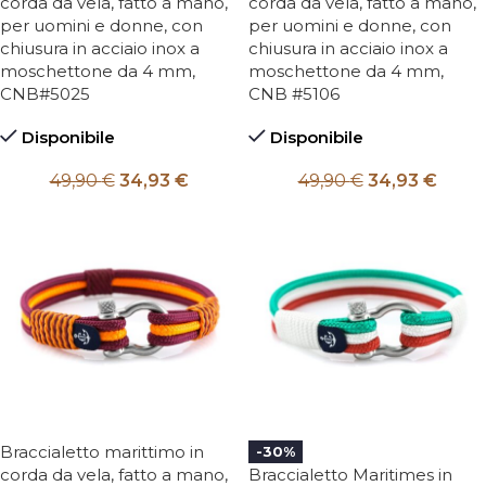
corda da vela, fatto a mano,
corda da vela, fatto a mano,
per uomini e donne, con
per uomini e donne, con
chiusura in acciaio inox a
chiusura in acciaio inox a
moschettone da 4 mm,
moschettone da 4 mm,
CNB#5025
CNB #5106
Disponibile
Disponibile
49,90
€
34,93
€
49,90
€
34,93
€
Braccialetto marittimo in
-30%
corda da vela, fatto a mano,
Braccialetto Maritimes in