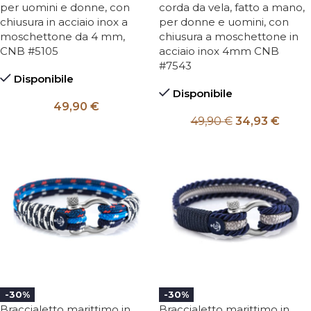
per uomini e donne, con
corda da vela, fatto a mano,
chiusura in acciaio inox a
per donne e uomini, con
moschettone da 4 mm,
chiusura a moschettone in
CNB #5105
acciaio inox 4mm CNB
#7543
Disponibile
Disponibile
49,90
€
49,90
€
34,93
€
-30%
-30%
Braccialetto marittimo in
Braccialetto marittimo in