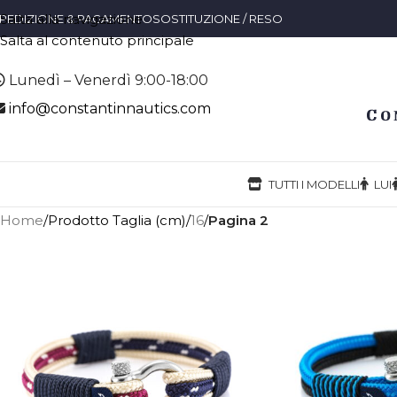
Salta alla navigazione
PEDIZIONE & PAGAMENTO
SOSTITUZIONE / RESO
Salta al contenuto principale
Lunedì – Venerdì 9:00-18:00
info@constantinnautics.com
TUTTI I MODELLI
LUI
Home
/
Prodotto Taglia (cm)
/
16
/
Pagina 2