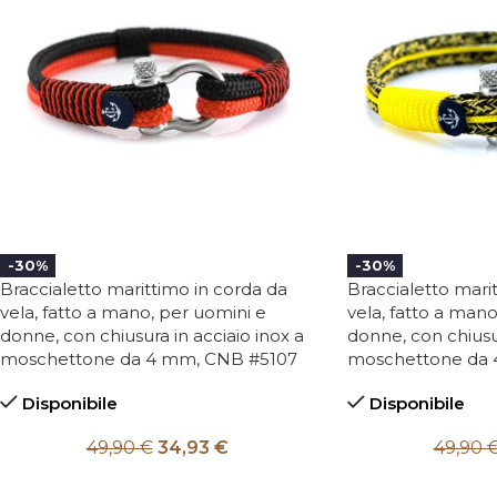
-30%
-30%
Braccialetto marittimo in corda da
Braccialetto mari
vela, fatto a mano, per uomini e
vela, fatto a mano
donne, con chiusura in acciaio inox a
donne, con chiusur
moschettone da 4 mm, CNB #5107
moschettone da
Disponibile
Disponibile
49,90
€
34,93
€
49,90