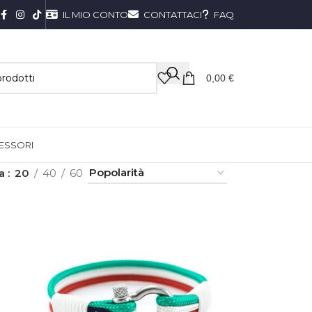
IL MIO CONTO
CONTATTACI
FAQ
0,00
€
ESSORI
ra
20
40
60