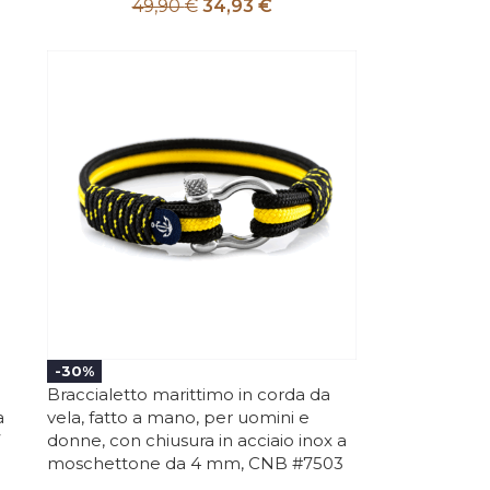
49,90
€
34,93
€
-30%
Braccialetto marittimo in corda da
a
vela, fatto a mano, per uomini e
7
donne, con chiusura in acciaio inox a
moschettone da 4 mm, CNB #7503