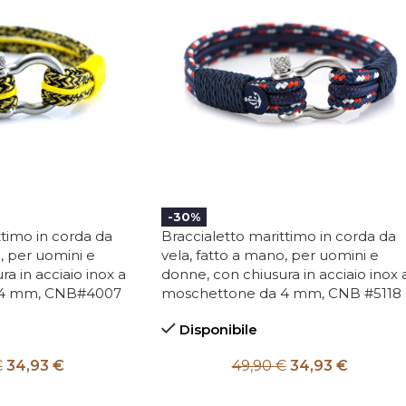
-30%
ttimo in corda da
Braccialetto marittimo in corda da
, per uomini e
vela, fatto a mano, per uomini e
a in acciaio inox a
donne, con chiusura in acciaio inox 
 4 mm, CNB#4007
moschettone da 4 mm, CNB #5118
Disponibile
€
34,93
€
49,90
€
34,93
€