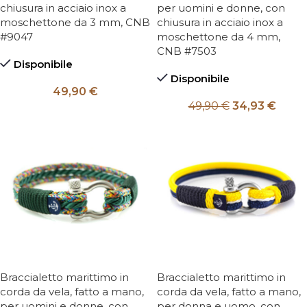
chiusura in acciaio inox a
per uomini e donne, con
moschettone da 3 mm, CNB
chiusura in acciaio inox a
#9047
moschettone da 4 mm,
CNB #7503
Disponibile
Disponibile
49,90
€
49,90
€
34,93
€
Braccialetto marittimo in
Braccialetto marittimo in
corda da vela, fatto a mano,
corda da vela, fatto a mano,
per uomini e donne, con
per donna e uomo, con