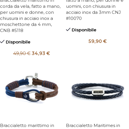
Braccialetto marittimo in
fatto a mano, per donne e
corda da vela, fatto a mano,
uomini, con chiusura in
per uomini e donne, con
acciaio inox da 3mm CNJ
chiusura in acciaio inox a
#10070
moschettone da 4 mm,
Disponibile
CNB #5118
59,90
€
Disponibile
49,90
€
34,93
€
Braccialetto marittimo in
Braccialetto Maritimes in