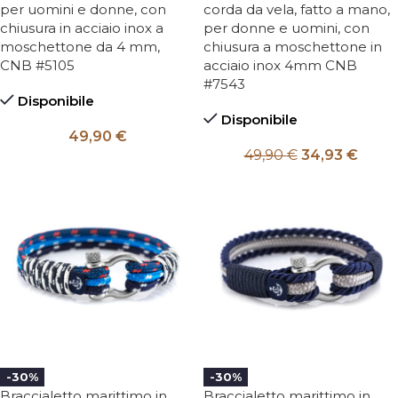
per uomini e donne, con
corda da vela, fatto a mano,
chiusura in acciaio inox a
per donne e uomini, con
moschettone da 4 mm,
chiusura a moschettone in
CNB #5105
acciaio inox 4mm CNB
#7543
Disponibile
Disponibile
49,90
€
49,90
€
34,93
€
-30%
-30%
Braccialetto marittimo in
Braccialetto marittimo in