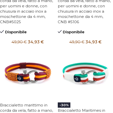
corda da vela, fatto a mano,
corda da vela, fatto a mano,
per uomini e donne, con
per uomini e donne, con
chiusura in acciaio inox a
chiusura in acciaio inox a
moschettone da 4 mm,
moschettone da 4 mm,
CNB#5025
CNB #5106
Disponibile
Disponibile
49,90
€
34,93
€
49,90
€
34,93
€
Braccialetto marittimo in
-30%
corda da vela, fatto a mano,
Braccialetto Maritimes in