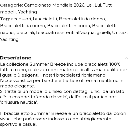
Categorie:
Campionato Mondiale 2026
,
Lei
,
Lui
,
Tutti i
modelli
,
Yachting
Tag:
accessori
,
braccialetti
,
Braccialetti da donna
,
Braccialetti da uomo
,
Braccialetti in corda
,
Braccialetti
nautici
,
bracciali
,
bracciali resistenti all'acqua
,
gioielli
,
Unisex
,
Yachting
Descrizione
La collezione Summer Breeze include braccialetti 100%
fatti a mano, realizzati con i materiali di altissima qualità per
i gusti più esigenti. I nostri braccialetti richiamano
l’accessoristica per barche e trattano il tema marittimo in
modo elegante.
Si tratta di un modello unisex con dettagli unici: da un lato
c’è la cosiddetta ‘corda da vela’, dall’altro il particolare
‘chiusura nautica’.
Il braccialetto Summer Breeze è un braccialetto dai colori
vivaci, che può essere indossato con abbigliamento
sportivo e casual.