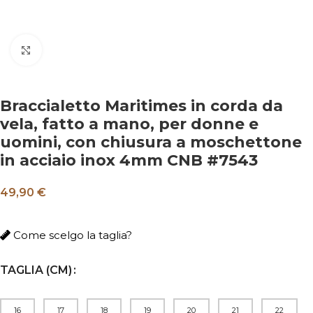
Clicca per ingrandire
Braccialetto Maritimes in corda da
vela, fatto a mano, per donne e
uomini, con chiusura a moschettone
in acciaio inox 4mm CNB #7543
49,90 €
Come scelgo la taglia?
TAGLIA (CM)
16
17
18
19
20
21
22