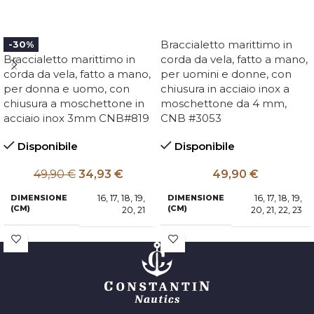
Braccialetto marittimo in
-30%
Braccialetto marittimo in
corda da vela, fatto a mano,
corda da vela, fatto a mano,
per uomini e donne, con
per donna e uomo, con
chiusura in acciaio inox a
chiusura a moschettone in
moschettone da 4 mm,
acciaio inox 3mm CNB#819
CNB #3053
Disponibile
Disponibile
49,90
€
34,93
€
49,90
€
16
,
17
,
18
,
19
,
16
,
17
,
18
,
19
,
DIMENSIONE
DIMENSIONE
(CM)
(CM)
20
,
21
20
,
21
,
22
,
23